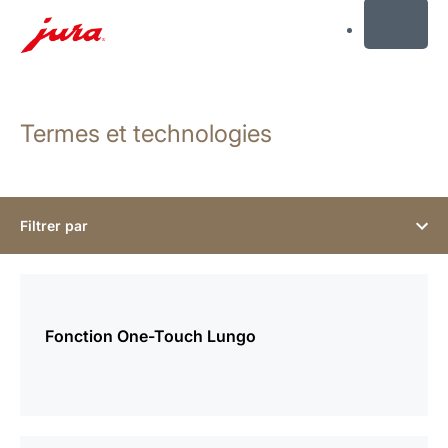
MENU
Afficher
le
Termes et technologies
contenu
Afficher
la
recherche
Filtrer par
plus
d’informations
Fonction One-Touch Lungo