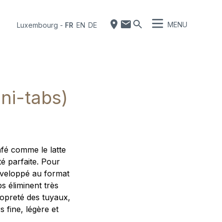
MENU
Luxembourg
-
FR
EN
DE
ni-tabs)
afé comme le latte
té parfaite. Pour
développé au format
s éliminent très
propreté des tuyaux,
 fine, légère et