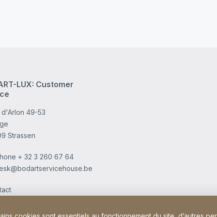
RT-LUX: Customer
ice
 d'Arlon 49-53
age
09 Strassen
phone
+ 32 3 260 67 64
esk@bodartservicehouse.be
tact
tains cookies sont essentiels au fonctionnement du site, d’autres pe