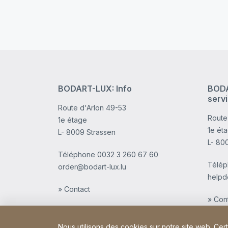
BODART-LUX: Info
BODA
serv
Route d'Arlon 49-53
Route
1e étage
1e ét
L- 8009 Strassen
L- 80
Téléphone
0032 3 260 67 60
Télé
order@bodart-lux.lu
helpd
» Contact
» Con
Nous utilisons des cookies sur notre site web. Cer