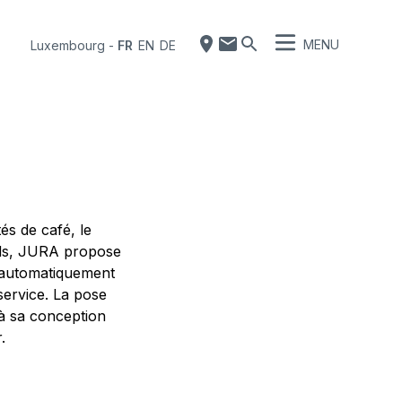
MENU
Luxembourg
-
FR
EN
DE
és de café, le
oids, JURA propose
it automatiquement
 service. La pose
e à sa conception
.