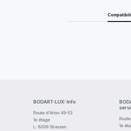
Compatibili
BODART-LUX: Info
BODA
serv
Route d'Arlon 49-53
Route
1e étage
1e ét
L- 8009 Strassen