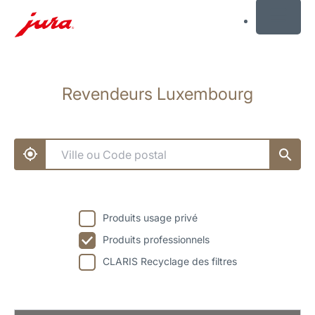
MENU
Afficher
le
Revendeurs Luxembourg
contenu
Afficher
la
recherche
Produits usage privé
Produits professionnels
CLARIS Recyclage des filtres