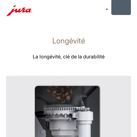
MENU
Afficher
le
Longévité
contenu
Afficher
la
La longévité, clé de la durabilité
recherche