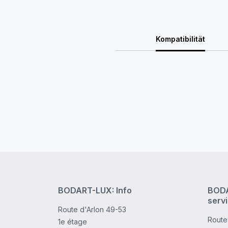
Kompatibilität
BODART-LUX: Info
BODA
serv
Route d'Arlon 49-53
Route
1e étage