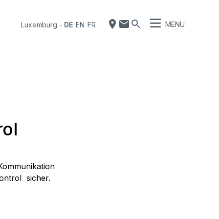
MENU
Luxemburg
-
DE
EN
FR
ol
e Kommunikation
ntrol sicher.