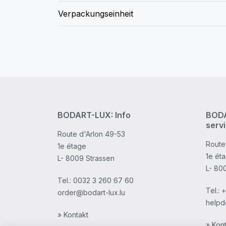
Verpackungseinheit
BODART-LUX: Info
BODA
serv
Route d'Arlon 49-53
Route
1e étage
1e ét
L- 8009 Strassen
L- 80
Tel.:
0032 3 260 67 60
Tel.:
+
order@bodart-lux.lu
helpd
» Kontakt
» Kon