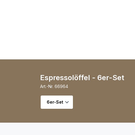
Espressolöffel - 6er-Set
Art.-Nr.
66964
Variante wählen