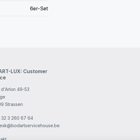
6er-Set
RT-LUX: Customer
ice
 d'Arlon 49-53
age
09 Strassen
 32 3 260 67 64
esk@bodartservicehouse.be
takt