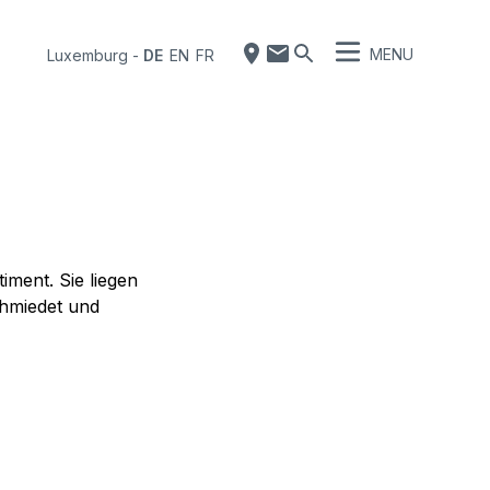
MENU
Luxemburg
-
DE
EN
FR
iment. Sie liegen
chmiedet und