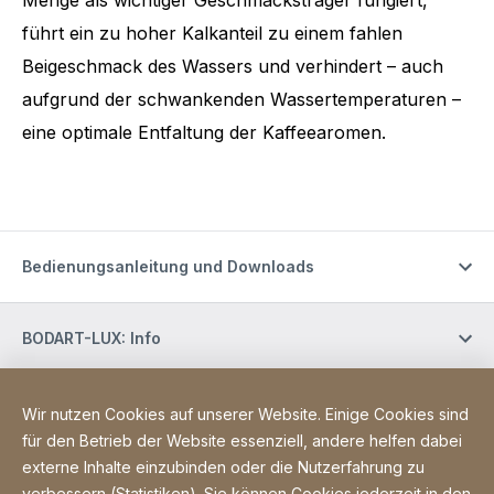
führt ein zu hoher Kalkanteil zu einem fahlen
Beigeschmack des Wassers und verhindert – auch
aufgrund der schwankenden Wassertemperaturen –
eine optimale Entfaltung der Kaffeearomen.
Bedienungsanleitung und Downloads
BODART-LUX: Info
BODART-LUX: Customer service
Wir nutzen Cookies auf unserer Website. Einige Cookies sind
für den Betrieb der Website essenziell, andere helfen dabei
externe Inhalte einzubinden oder die Nutzerfahrung zu
Site Web
[Website information]
legal information
Erklärung zur Barrierefreiheit
verbessern (Statistiken). Sie können Cookies jederzeit in den