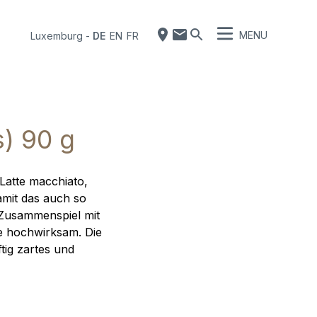
MENU
Luxemburg
-
DE
EN
FR
) 90 g
Latte macchiato,
mit das auch so
 Zusammenspiel mit
e hochwirksam. Die
tig zartes und