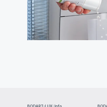
BODART-LUX: Info
BODA