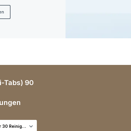
en
i-Tabs) 90
gungen