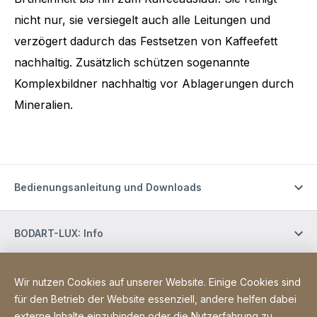
nicht nur, sie versiegelt auch alle Leitungen und
verzögert dadurch das Festsetzen von Kaffeefett
nachhaltig. Zusätzlich schützen sogenannte
Komplexbildner nachhaltig vor Ablagerungen durch
Mineralien.
Bedienungsanleitung und Downloads
BODART-LUX: Info
BODART-LUX: Customer service
Wir nutzen Cookies auf unserer Website. Einige Cookies sind
für den Betrieb der Website essenziell, andere helfen dabei
externe Inhalte einzubinden oder die Nutzerfahrung zu