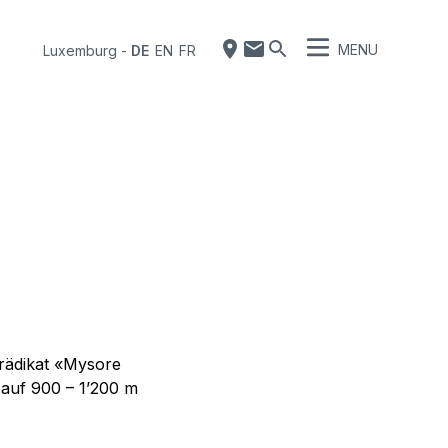
MENU
Luxemburg
-
DE
EN
FR
Prädikat «Mysore
auf 900 – 1’200 m