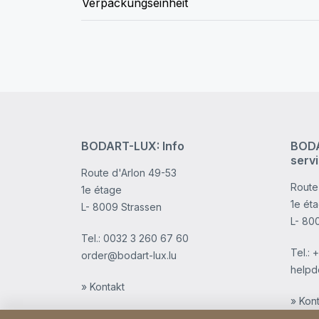
Verpackungseinheit
BODART-LUX: Info
BODA
serv
Route d'Arlon 49-53
Route
1e étage
1e ét
L- 8009 Strassen
L- 80
Tel.:
0032 3 260 67 60
Tel.:
+
order@bodart-lux.lu
helpd
» Kontakt
» Kon