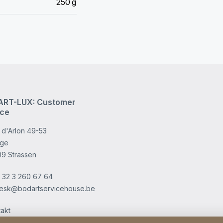
250 g
RT-LUX: Customer
ice
 d'Arlon 49-53
age
09 Strassen
 32 3 260 67 64
esk@bodartservicehouse.be
takt