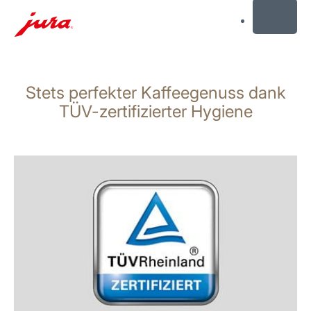
MENU
Zum
Inhalt
Stets perfekter Kaffeegenuss dank
wechseln
Zur
TÜV-zertifizierter Hygiene
Suche
wechseln