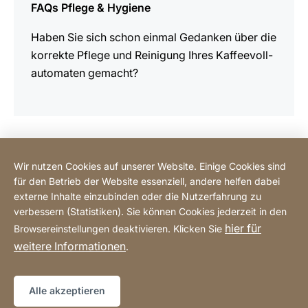
FAQs Pflege & Hygiene
Haben Sie sich schon einmal Gedanken über die
korrekte Pflege und Reinigung Ihres Kaffee­voll­
auto­maten gemacht?
Wir nutzen Cookies auf unserer Website. Einige Cookies sind
BODART-LUX: Info
für den Betrieb der Website essenziell, andere helfen dabei
externe Inhalte einzubinden oder die Nutzerfahrung zu
BODART-LUX: Customer service
verbessern (Statistiken). Sie können Cookies jederzeit in den
hier für
Browsereinstellungen deaktivieren. Klicken Sie
weitere Informationen
.
legal information
Erklärung zur Barrierefreiheit
Website
[Website
Impressum
sitemap
information]
Alle akzeptieren